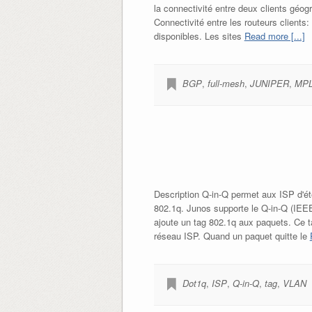
la connectivité entre deux clients géo
Connectivité entre les routeurs clients
disponibles. Les sites
Read more [...]
BGP
,
full-mesh
,
JUNIPER
,
MP
Description Q-in-Q permet aux ISP d'ét
802.1q. Junos supporte le Q-in-Q (IEE
ajoute un tag 802.1q aux paquets. Ce ta
réseau ISP. Quand un paquet quitte le
Dot1q
,
ISP
,
Q-in-Q
,
tag
,
VLAN