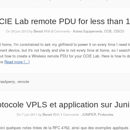
CIE Lab remote PDU for less than 
On 29 juin 2013 by
Benoit
With
0
Comments -
Autres Equipements
,
CCIE
,
CISCO
ome, I'm constrained to ask my girlfriend to power it on every time I need to
ent device, but it's not handy and she is not every time at home, so I searc
out how to create a Wireless remote PDU for your CCIE Lab. Here is how to do 
ome
Read more [...]
rasbperry
,
remote
tocole VPLS et application sur Jun
On 7 juin 2011 by
Benoit
With
1
Comments -
JUNIPER
,
Protocoles
ici quelques notes tirées de la RFC 4762, ainsi que des exemples appliqués 