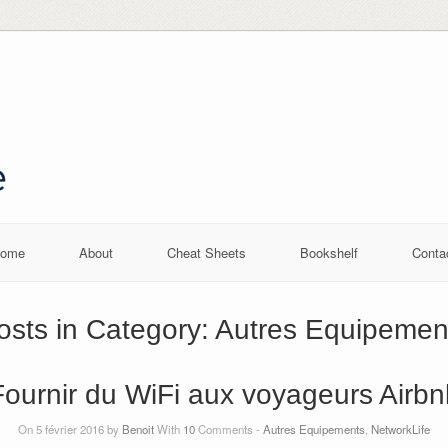
ome
About
Cheat Sheets
Bookshelf
Conta
osts in Category:
Autres Equipemen
Fournir du WiFi aux voyageurs Airbn
On 5 février 2016 by
Benoit
With
10
Comments -
Autres Equipements
,
NetworkLife