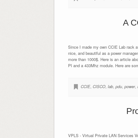
A C
Since I made my own CCIE Lab rack at h
nice, and beautiful as a power managem
more than 1000$. Here is an article ab
PI and a 433Mhz module. Here are s
CCIE
,
CISCO
,
lab
,
pdu
,
power
,
Pro
VPLS - Virtual Private LAN Services Vo