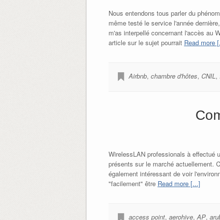
Nous entendons tous parler du phénomèn
même testé le service l'année dernière, 
m'as interpellé concernant l'accès au W
article sur le sujet pourrait
Read more [.
Airbnb
,
chambre d'hôtes
,
CNIL
,
Com
WirelessLAN professionals à effectué un
présents sur le marché actuellement. Ce
également intéressant de voir l'environ
"facilement" être
Read more [...]
access point
,
aerohive
,
AP
,
aru