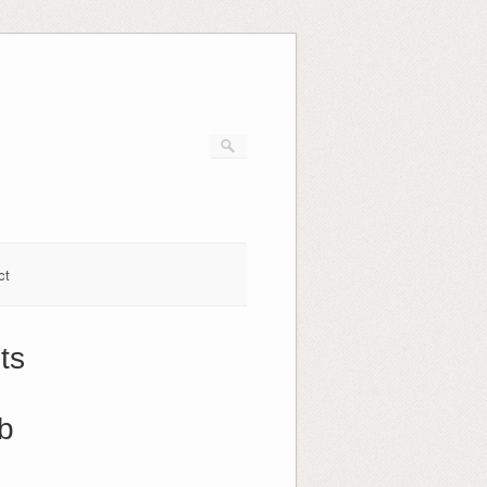
ct
ts
b