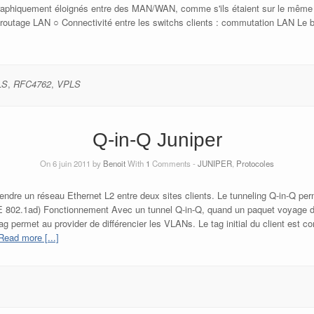
graphiquement éloignés entre des MAN/WAN, comme s'ils étaient sur le même LAN
: routage LAN ○ Connectivité entre les switchs clients : commutation LAN Le b
LS
,
RFC4762
,
VPLS
Q-in-Q Juniper
On 6 juin 2011 by
Benoit
With
1
Comments -
JUNIPER
,
Protocoles
endre un réseau Ethernet L2 entre deux sites clients. Le tunneling Q-in-Q pe
E 802.1ad) Fonctionnement Avec un tunnel Q-in-Q, quand un paquet voyage d
g permet au provider de différencier les VLANs. Le tag initial du client est c
Read more [...]