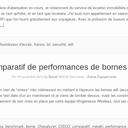
e d'uberisation en cours, et notamment du service de location immobilière ent
en tant qu'hôte, et en tant que locataire. J'ai loué mon appartement en saisonn
iFi que l'on fourni gratuitement aux voyageurs. Avec la profusion de loueurs 
..]
fournisseur d'accès
,
france
,
loi
,
securité
,
wifi
paratif de performances de bornes 
On 19 novembre 2014 by
Benoit
With
0
Comments -
Autres Equipements
 test de "stress" très intéressant en mettant à l'épreuve les bornes wifi (acc
 test date d'un an maintenant et je viens de tomber dessus, mais les constru
nement de test mise en place par cette équipe d'ingénieurs Wireless, tout est d
ba
,
benchmark
,
borne
,
Chanalyzer
,
CISCO
,
comparatif
,
meraki
,
performance