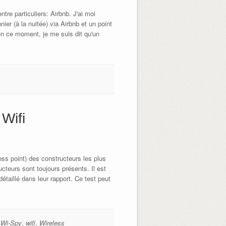
re particuliers: Airbnb. J'ai moi
ier (à la nuitée) via Airbnb et un point
en ce moment, je me suis dit qu'un
Wifi
ess point) des constructeurs les plus
cteurs sont toujours présents. Il est
étaillé dans leur rapport. Ce test peut
,
Wi-Spy
,
wifi
,
Wireless