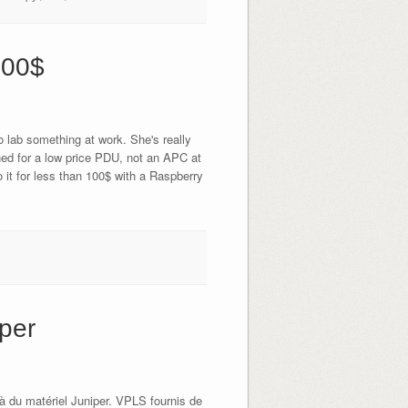
100$
 lab something at work. She's really
hed for a low price PDU, not an APC at
it for less than 100$ with a Raspberry
iper
à du matériel Juniper. VPLS fournis de