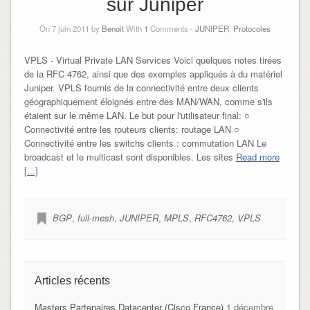
sur Juniper
On 7 juin 2011 by
Benoit
With
1
Comments -
JUNIPER
,
Protocoles
VPLS - Virtual Private LAN Services Voici quelques notes tirées
de la RFC 4762, ainsi que des exemples appliqués à du matériel
Juniper. VPLS fournis de la connectivité entre deux clients
géographiquement éloignés entre des MAN/WAN, comme s'ils
étaient sur le même LAN. Le but pour l'utilisateur final: ○
Connectivité entre les routeurs clients: routage LAN ○
Connectivité entre les switchs clients : commutation LAN Le
broadcast et le multicast sont disponibles. Les sites
Read more
[...]
BGP
,
full-mesh
,
JUNIPER
,
MPLS
,
RFC4762
,
VPLS
Articles récents
Masters Partenaires Datacenter (Cisco France)
1 décembre