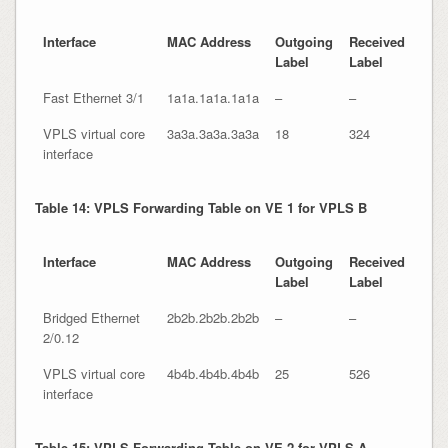
Interface
MAC Address
Outgoing
Received
Label
Label
Fast Ethernet 3/1
1a1a.1a1a.1a1a
–
–
VPLS virtual core
3a3a.3a3a.3a3a
18
324
interface
Table 14: VPLS Forwarding Table on VE 1 for VPLS B
Interface
MAC Address
Outgoing
Received
Label
Label
Bridged Ethernet
2b2b.2b2b.2b2b
–
–
2/0.12
VPLS virtual core
4b4b.4b4b.4b4b
25
526
interface
Table 15: VPLS Forwarding Table on VE 2 for VPLS A