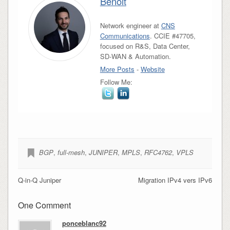
Benoit
Network engineer at
CNS
Communications
. CCIE #47705,
focused on R&S, Data Center,
SD-WAN & Automation.
More Posts
-
Website
Follow Me:
BGP
,
full-mesh
,
JUNIPER
,
MPLS
,
RFC4762
,
VPLS
Q-in-Q Juniper
Migration IPv4 vers IPv6
One Comment
ponceblanc92