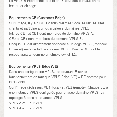
Le VPLS B interconnecte le client B pour ses bureaux entre
boston et chicago.
Equipements CE (Customer Edge)
Sur l’image, il y à 4 CE. Chacun d’eux est localisé sur les sites
clients et participe à un ou plusieurs domaines VPLS.
Ici, les CE1 et CE3 sont membres du domaine VPLS A.
CE2 et CE4 sont membres du domaine VPLS B.
Chaque CE est directement connecté à un edge VPLS (interface
Ethernet) mais ne fait pas tourner VPLS. Pour le CE, tout le
réseau apparait comme un simple switch L2.
Equipements VPLS Edge (VE)
Dans une configuration VPLS, les routeurs E-series
fonctionnement en tant que VPLS Edge (VE) = PE comme pour
BGP/VPN;
Sur l’image ci-dessus, VE1 (local) et VE2 (remote). Chaque VE à
une instance VPLS configurée pour chaque domaine VPLS. La
topologie à donc 4 instances VPLS.
VPLS A et B sur VE1
VPLS A et B sur VE2