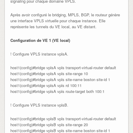
signaling pour chaque domaine VPLS.
Après avoir configuré le bridging, MPLS, BGP, le routeur génère
une interface VPLS virtuelle pour chaque instance. Elle
représente les tunnels du VE local, au VE distant.
Configuration de VE 1 (VE local)
! Configure VPLS instance vplsA.
host1(config)#bridge vplsA vpls transport-virtual-router default

host1(config)#bridge vplsA vpls site-range 10

host1(config)#bridge vplsA vpls site-name boston site-id 1

host1(config)#bridge vplsA vpls rd 100:11

host1(config)#bridge vplsA vpls route-target both 100:1
! Configure VPLS instance vplsB.
host1(config)#bridge vplsB vpls transport-virtual-router default

host1(config)#bridge vplsB vpls site-range 20

host1(config)#bridge vplsB vpls site-name boston site-id 1
