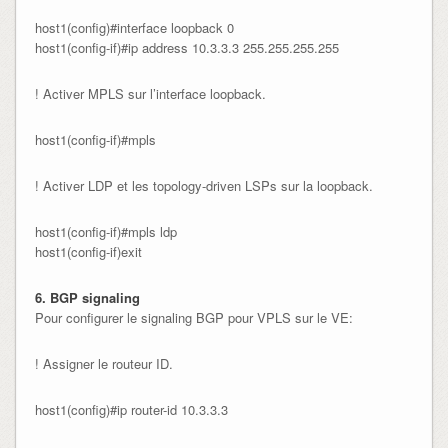
host1(config)#interface loopback 0

host1(config-if)#ip address 10.3.3.3 255.255.255.255
! Activer MPLS sur l’interface loopback.
host1(config-if)#mpls
! Activer LDP et les topology-driven LSPs sur la loopback.
host1(config-if)#mpls ldp

host1(config-if)exit
6. BGP signaling
Pour configurer le signaling BGP pour VPLS sur le VE:
! Assigner le routeur ID.
host1(config)#ip router-id 10.3.3.3