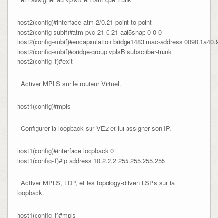
host2(config)#interface atm 2/0.21 point-to-point

host2(config-subif)#atm pvc 21 0 21 aal5snap 0 0 0

host2(config-subif)#encapsulation bridge1483 mac-address 0090.1a40.9
host2(config-subif)#bridge-group vplsB subscriber-trunk

host2(config-if)#exit
! Activer MPLS sur le routeur Virtuel.
host1(config)#mpls
! Configurer la loopback sur VE2 et lui assigner son IP.
host1(config)#interface loopback 0

host1(config-if)#ip address 10.2.2.2 255.255.255.255
! Activer MPLS, LDP, et les topology-driven LSPs sur la
loopback.
host1(config-if)#mpls
