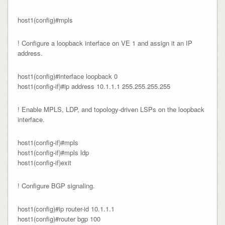
host1(config)#mpls
! Configure a loopback interface on VE 1 and assign it an IP
address.
host1(config)#interface loopback 0

host1(config-if)#ip address 10.1.1.1 255.255.255.255
! Enable MPLS, LDP, and topology-driven LSPs on the loopback
interface.
host1(config-if)#mpls

host1(config-if)#mpls ldp

host1(config-if)exit
! Configure BGP signaling.
host1(config)#ip router-id 10.1.1.1

host1(config)#router bgp 100
