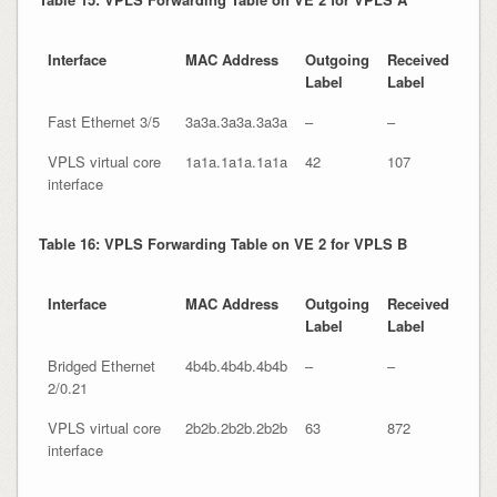
Interface
MAC Address
Outgoing
Received
Label
Label
Fast Ethernet 3/5
3a3a.3a3a.3a3a
–
–
VPLS virtual core
1a1a.1a1a.1a1a
42
107
interface
Table 16: VPLS Forwarding Table on VE 2 for VPLS B
Interface
MAC Address
Outgoing
Received
Label
Label
Bridged Ethernet
4b4b.4b4b.4b4b
–
–
2/0.21
VPLS virtual core
2b2b.2b2b.2b2b
63
872
interface