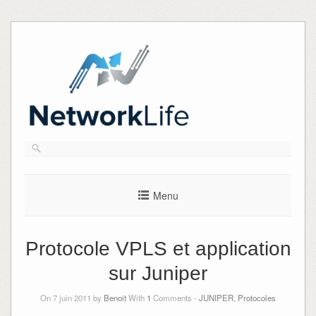
Skip
to
content
Menu
Protocole VPLS et application
sur Juniper
On 7 juin 2011 by
Benoit
With
1
Comments -
JUNIPER
,
Protocoles