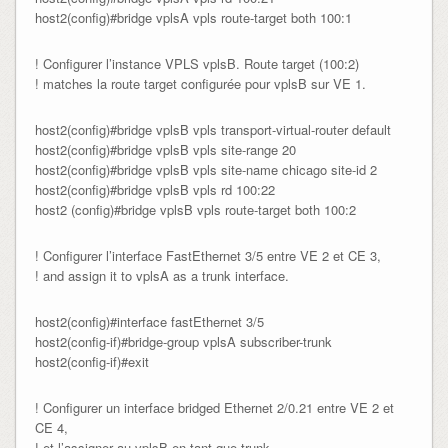
host2(config)#bridge vplsA vpls route-target both 100:1
! Configurer l’instance VPLS vplsB. Route target (100:2)
! matches la route target configurée pour vplsB sur VE 1.
host2(config)#bridge vplsB vpls transport-virtual-router default

host2(config)#bridge vplsB vpls site-range 20

host2(config)#bridge vplsB vpls site-name chicago site-id 2

host2(config)#bridge vplsB vpls rd 100:22

host2 (config)#bridge vplsB vpls route-target both 100:2
! Configurer l’interface FastEthernet 3/5 entre VE 2 et CE 3,
! and assign it to vplsA as a trunk interface.
host2(config)#interface fastEthernet 3/5

host2(config-if)#bridge-group vplsA subscriber-trunk

host2(config-if)#exit
! Configurer un interface bridged Ethernet 2/0.21 entre VE 2 et
CE 4,
! et l’assigner au vplsB en tant que trunk