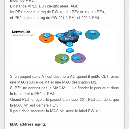
mesh de PWs.
L’instance VPLS à un identificateur (AGI).
Ici PE1 signale le tag de PW 102 au PE2 et 103 au PE3,
et PE2 signale le tag de PW 201 à PE1 et 203 à PE3.
Si un paquet dans A1 est destiné à A2, quand il quitte CE1, avec
une MAC source de M1 et une MAC destination M2.
Si PE1 ne connait pas la MAC M2, il va flooder le paquet et donc
le transférer à PE2 et PE3.
Quand PE2 le reçoit, le paquet à un label 201, PE2 sait donc que
la MAC M1 est derrière PE1.
Il peut donc associer la MAC M1 avec le label PW 102.
MAC address aging.