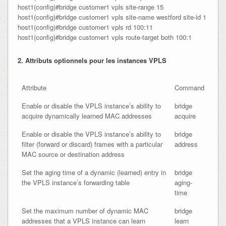
host1(config)#bridge customer1 vpls site-range 15

host1(config)#bridge customer1 vpls site-name westford site-id 1

host1(config)#bridge customer1 vpls rd 100:11

host1(config)#bridge customer1 vpls route-target both 100:1
2. Attributs optionnels pour les instances VPLS
Attribute
Command
Enable or disable the VPLS instance’s ability to
bridge
acquire dynamically learned MAC addresses
acquire
Enable or disable the VPLS instance’s ability to
bridge
filter (forward or discard) frames with a particular
address
MAC source or destination address
Set the aging time of a dynamic (learned) entry in
bridge
the VPLS instance’s forwarding table
aging-
time
Set the maximum number of dynamic MAC
bridge
addresses that a VPLS instance can learn
learn