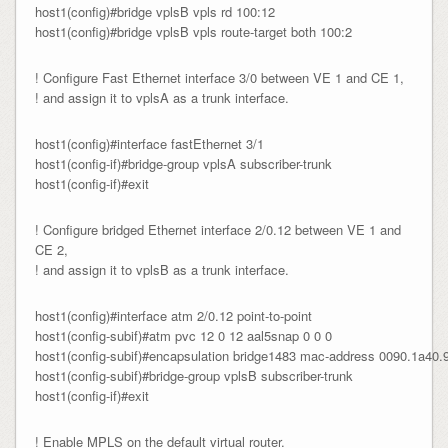
host1(config)#bridge vplsB vpls rd 100:12

host1(config)#bridge vplsB vpls route-target both 100:2
! Configure Fast Ethernet interface 3/0 between VE 1 and CE 1,
! and assign it to vplsA as a trunk interface.
host1(config)#interface fastEthernet 3/1

host1(config-if)#bridge-group vplsA subscriber-trunk

host1(config-if)#exit
! Configure bridged Ethernet interface 2/0.12 between VE 1 and
CE 2,
! and assign it to vplsB as a trunk interface.
host1(config)#interface atm 2/0.12 point-to-point

host1(config-subif)#atm pvc 12 0 12 aal5snap 0 0 0

host1(config-subif)#encapsulation bridge1483 mac-address 0090.1a40.9
host1(config-subif)#bridge-group vplsB subscriber-trunk

host1(config-if)#exit
! Enable MPLS on the default virtual router.