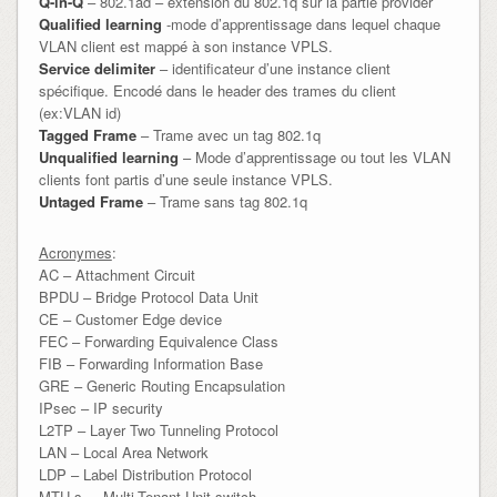
Q-in-Q
– 802.1ad – extension du 802.1q sur la partie provider
Qualified learning
-mode d’apprentissage dans lequel chaque
VLAN client est mappé à son instance VPLS.
Service delimiter
– identificateur d’une instance client
spécifique. Encodé dans le header des trames du client
(ex:VLAN id)
Tagged Frame
– Trame avec un tag 802.1q
Unqualified learning
– Mode d’apprentissage ou tout les VLAN
clients font partis d’une seule instance VPLS.
Untaged Frame
– Trame sans tag 802.1q
Acronymes
:
AC – Attachment Circuit
BPDU – Bridge Protocol Data Unit
CE – Customer Edge device
FEC – Forwarding Equivalence Class
FIB – Forwarding Information Base
GRE – Generic Routing Encapsulation
IPsec – IP security
L2TP – Layer Two Tunneling Protocol
LAN – Local Area Network
LDP – Label Distribution Protocol
MTU-s – Multi-Tenant Unit switch