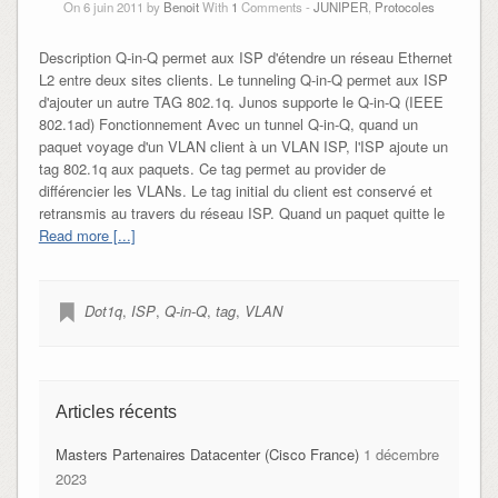
On 6 juin 2011 by
Benoit
With
1
Comments -
JUNIPER
,
Protocoles
Description Q-in-Q permet aux ISP d'étendre un réseau Ethernet
L2 entre deux sites clients. Le tunneling Q-in-Q permet aux ISP
d'ajouter un autre TAG 802.1q. Junos supporte le Q-in-Q (IEEE
802.1ad) Fonctionnement Avec un tunnel Q-in-Q, quand un
paquet voyage d'un VLAN client à un VLAN ISP, l'ISP ajoute un
tag 802.1q aux paquets. Ce tag permet au provider de
différencier les VLANs. Le tag initial du client est conservé et
retransmis au travers du réseau ISP. Quand un paquet quitte le
Read more [...]
Dot1q
,
ISP
,
Q-in-Q
,
tag
,
VLAN
Articles récents
Masters Partenaires Datacenter (Cisco France)
1 décembre
2023