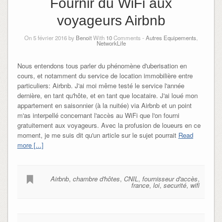
Fournir du WiFi aux
voyageurs Airbnb
On 5 février 2016 by
Benoit
With
10
Comments -
Autres Equipements
,
NetworkLife
Nous entendons tous parler du phénomène d'uberisation en
cours, et notamment du service de location immobilière entre
particuliers: Airbnb. J'ai moi même testé le service l'année
dernière, en tant qu'hôte, et en tant que locataire. J'ai loué mon
appartement en saisonnier (à la nuitée) via Airbnb et un point
m'as interpellé concernant l'accès au WiFi que l'on fourni
gratuitement aux voyageurs. Avec la profusion de loueurs en ce
moment, je me suis dit qu'un article sur le sujet pourrait
Read
more [...]
Airbnb
,
chambre d'hôtes
,
CNIL
,
fournisseur d'accès
,
france
,
loi
,
securité
,
wifi