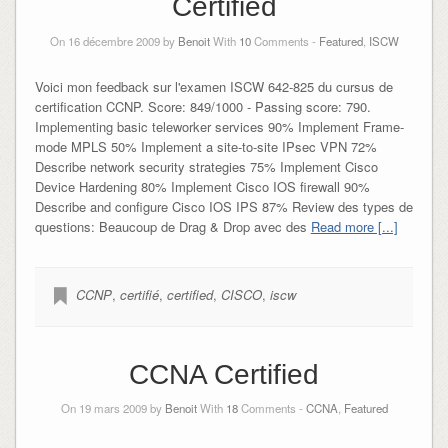
Certified
On 16 décembre 2009 by
Benoit
With
10
Comments -
Featured
,
ISCW
Voici mon feedback sur l'examen ISCW 642-825 du cursus de
certification CCNP. Score: 849/1000 - Passing score: 790.
Implementing basic teleworker services 90% Implement Frame-
mode MPLS 50% Implement a site-to-site IPsec VPN 72%
Describe network security strategies 75% Implement Cisco
Device Hardening 80% Implement Cisco IOS firewall 90%
Describe and configure Cisco IOS IPS 87% Review des types de
questions: Beaucoup de Drag & Drop avec des
Read more [...]
CCNP
,
certifié
,
certified
,
CISCO
,
iscw
CCNA Certified
On 19 mars 2009 by
Benoit
With
18
Comments -
CCNA
,
Featured