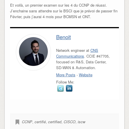
Et voilà, un premier examen sur les 4 du CCNP de réussi.
J’enchaine sans attendre sur le BSCI que je prévoi de passer fin
Février, puis j’aurai 4 mois pour BCMSN et ONT.
Benoit
Network engineer at
CNS
Communications
. CCIE #47705,
focused on R&S, Data Center,
SD-WAN & Automation.
More Posts
-
Website
Follow Me:
CCNP
,
certifié
,
certified
,
CISCO
,
iscw