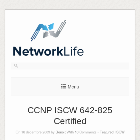
Skip
to
content
Menu
CCNP ISCW 642-825
Certified
On 16 décembre 2009 by
Benoit
With
10
Comments -
Featured
,
ISCW