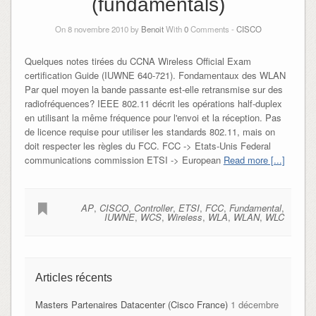
(fundamentals)
On 8 novembre 2010 by
Benoit
With
0
Comments -
CISCO
Quelques notes tirées du CCNA Wireless Official Exam
certification Guide (IUWNE 640-721). Fondamentaux des WLAN
Par quel moyen la bande passante est-elle retransmise sur des
radiofréquences? IEEE 802.11 décrit les opérations half-duplex
en utilisant la même fréquence pour l'envoi et la réception. Pas
de licence requise pour utiliser les standards 802.11, mais on
doit respecter les règles du FCC. FCC -> Etats-Unis Federal
communications commission ETSI -> European
Read more [...]
AP
,
CISCO
,
Controller
,
ETSI
,
FCC
,
Fundamental
,
IUWNE
,
WCS
,
Wireless
,
WLA
,
WLAN
,
WLC
Articles récents
Masters Partenaires Datacenter (Cisco France)
1 décembre