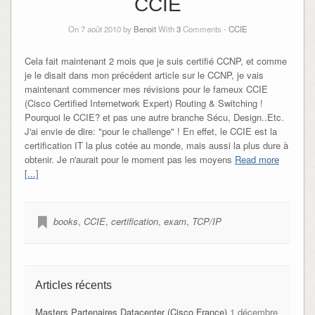
CCIE
On 7 août 2010 by
Benoit
With
3
Comments -
CCIE
Cela fait maintenant 2 mois que je suis certifié CCNP, et comme
je le disait dans mon précédent article sur le CCNP, je vais
maintenant commencer mes révisions pour le fameux CCIE
(Cisco Certified Internetwork Expert) Routing & Switching !
Pourquoi le CCIE? et pas une autre branche Sécu, Design..Etc.
J'ai envie de dire: "pour le challenge" ! En effet, le CCIE est la
certification IT la plus cotée au monde, mais aussi la plus dure à
obtenir. Je n'aurait pour le moment pas les moyens
Read more
[...]
books
,
CCIE
,
certification
,
exam
,
TCP/IP
Articles récents
Masters Partenaires Datacenter (Cisco France)
1 décembre