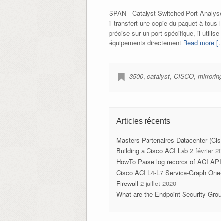
SPAN - Catalyst Switched Port Analyser
il transfert une copie du paquet à tous
précise sur un port spécifique, il util
équipements directement
Read more [..
3500
,
catalyst
,
CISCO
,
mirrorin
Articles récents
Masters Partenaires Datacenter (Ci
Building a Cisco ACI Lab
2 février 2
HowTo Parse log records of ACI AP
Cisco ACI L4-L7 Service-Graph One
Firewall
2 juillet 2020
What are the Endpoint Security Gro