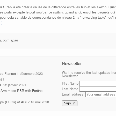
 SPAN à été créer à cause de la différence entre les hub et les switch. Quan
 les ports excepté le port source. Le switch, quand à lui, envoi les paquets 
ise pour cela sa table de correspondance de niveau 2, la "forwarding table", qu
.]
g
,
port
,
span
Newsletter
Want to receive the last updates fro
sco France)
1 décembre 2023
Newsletter.
021
First Name
IC
22 janvier 2021
Last Name
-Arm mode PBR with Fortinet
Email address:
ups (ESGs) of ACI ?
18 mai 2020