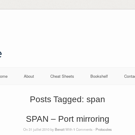
ome
About
Cheat Sheets
Bookshelf
Conta
Posts Tagged:
span
SPAN – Port mirroring
On 31 juillet 2010 by
Benoit
With
1
Comments -
Protocoles