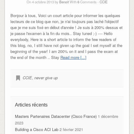
On 4 octobre 2013 by
Benoit
With
6
Comments -
CCIE
Bonjour à tous, Voici un court article pour informer les quelques
lecteurs de ce blog que non, je n'ai toujours pas laché l'objectif
que je me suis fixé en début d'année ! Je suis à 200% dessus et
je passe l'examen à la fin du mois.. Stay tuned ;-) ---- Hello
everybody, Here is a short article to inform the few readers of
this blog, no, I still have not given up the goal I set myself at the
beginning of the year! I am 200% on it and I pass the exam at
the end of the month .. Stay
Read more [...]
CCIE
,
never give up
Articles récents
Masters Partenaires Datacenter (Cisco France)
1 décembre
2023
Building a Cisco ACI Lab
2 février 2021