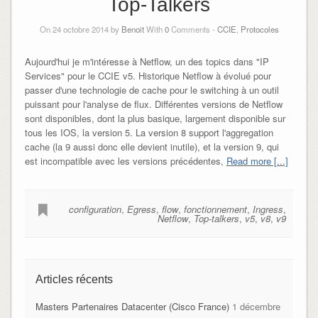
Top-Talkers
On 24 octobre 2014 by
Benoit
With
0
Comments -
CCIE
,
Protocoles
Aujourd'hui je m'intéresse à Netflow, un des topics dans "IP
Services" pour le CCIE v5. Historique Netflow à évolué pour
passer d'une technologie de cache pour le switching à un outil
puissant pour l'analyse de flux. Différentes versions de Netflow
sont disponibles, dont la plus basique, largement disponible sur
tous les IOS, la version 5. La version 8 support l'aggregation
cache (la 9 aussi donc elle devient inutile), et la version 9, qui
est incompatible avec les versions précédentes,
Read more [...]
configuration
,
Egress
,
flow
,
fonctionnement
,
Ingress
,
Netflow
,
Top-talkers
,
v5
,
v8
,
v9
Articles récents
Masters Partenaires Datacenter (Cisco France)
1 décembre