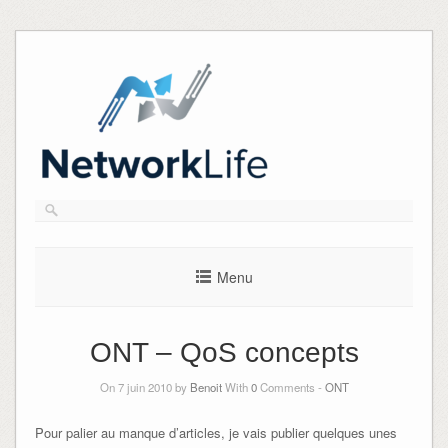
Skip
to
content
Menu
ONT – QoS concepts
On 7 juin 2010 by
Benoit
With
0
Comments -
ONT
Pour palier au manque d’articles, je vais publier quelques unes