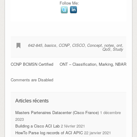
Follow Me:
642-845
,
basics
,
CCNP
,
CISCO
,
Concept
,
notes
,
ont
,
QoS
,
Study
CCNP BCMSN Certified
ONT – Classification, Marking, NBAR
Comments are Disabled
Articles récents
Masters Partenaires Datacenter (Cisco France)
1 décembre
2023
Building a Cisco ACI Lab
2 février 2021
HowTo Parse log records of ACI APIC
22 janvier 2021