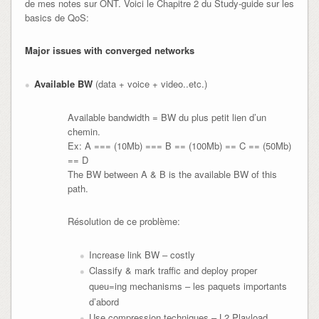
de mes notes sur ONT. Voici le Chapitre 2 du Study-guide sur les
basics de QoS:
Major issues with converged networks
Available BW
(data + voice + video..etc.)
Available bandwidth = BW du plus petit lien d’un
chemin.
Ex: A === (10Mb) === B == (100Mb) == C == (50Mb)
== D
The BW between A & B is the available BW of this
path.
Résolution de ce problème:
Increase link BW – costly
Classify & mark traffic and deploy proper
queu=ing mechanisms – les paquets importants
d’abord
Use compression techniques – L2 Playload