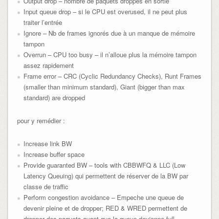
Output drop – nombre de paquets droppés en sortie
Input queue drop – si le CPU est overused, il ne peut plus
traiter l’entrée
Ignore – Nb de frames ignorés due à un manque de mémoire
tampon
Overrun – CPU too busy – il n’alloue plus la mémoire tampon
assez rapidement
Frame error – CRC (Cyclic Redundancy Checks), Runt Frames
(smaller than minimum standard), Giant (bigger than max
standard) are dropped
pour y remédier :
Increase link BW
Increase buffer space
Provide guaranted BW – tools with CBBWFQ & LLC (Low
Latency Queuing) qui permettent de réserver de la BW par
classe de traffic
Perform congestion avoidance – Empeche une queue de
devenir pleine et de dropper; RED & WRED permettent de
dropper des paquets avant que la queue devienne full.